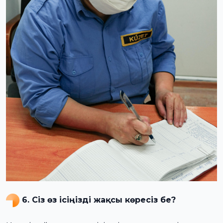
6. Сіз өз ісіңізді жақсы көресіз бе?