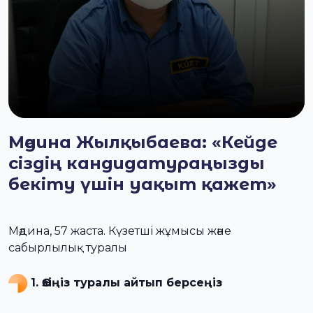
Мәдина Жылқыбаева: «Кейде
сіздің кандидатураңызды
бекіту үшін уақыт қажет»
Мәдина, 57 жаста. Күзетші жұмысы және
сабырлылық туралы
1. Өзіңіз туралы айтып берсеңіз