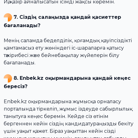
Иә, қазір айналысатын ісімді жақсы көремін.
7. Сіздің салаңызда қандай қасиеттер
бағаланады?
Менің саламда беделділік, қоғамдық қауіпсіздікті
қамтамасыз ету жөніндегі іс-шараларға қатысу
тәжірибесі және бейнебақылау жүйелерін білу
бағаланады.
8. Enbek.kz оқырмандарына қандай кеңес
бересіз?
Enbek.kz оқырмандарына жұмысқа орналасу
порталында тіркеліп, жұмыс іздеуде сабырлылық
танытуға кеңес беремін. Кейде сіз өтінім
бергеннен кейін сіздің кандидатураңызды бекіту
үшін уақыт қажет. Біраз уақыттан кейін сізді