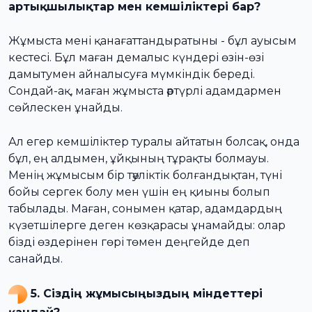
артықшылықтар мен кемшіліктері бар?
Жұмыста мені қанағаттандыратыны - бұл ауысым
кестесі. Бұл маған демалыс күндері өзін-өзі
дамытумен айналысуға мүмкіндік береді.
Сондай-ақ, маған жұмыста әртүрлі адамдармен
сөйлескен ұнайды.
Ал егер кемшіліктер туралы айтатын болсақ, онда
бұл, ең алдымен, ұйқының тұрақты болмауы.
Менің жұмысым бір тәуліктік болғандықтан, түні
бойы сергек болу мен үшін ең қиыны болып
табылады. Маған, сонымен қатар, адамдардың
күзетшілерге деген көзқарасы ұнамайды: олар
бізді өздерінен гөрі төмен деңгейде деп
санайды.
5. Сіздің жұмысыңыздың міндеттері