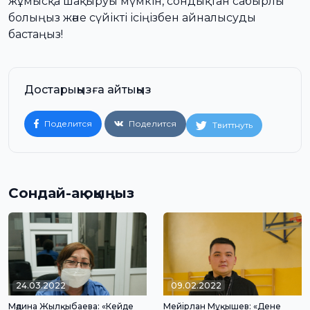
жұмысқа шақыруы мүмкін, сондықтан сабырлы
болыңыз және сүйікті ісіңізбен айналысуды
бастаңыз!
Достарыңызға айтыңыз
Поделится
Поделится
Твиттнуть
Сондай-ақ оқыңыз
24.03.2022
09.02.2022
Мәдина Жылқыбаева: «Кейде
Мейірлан Мұқышев: «Дене