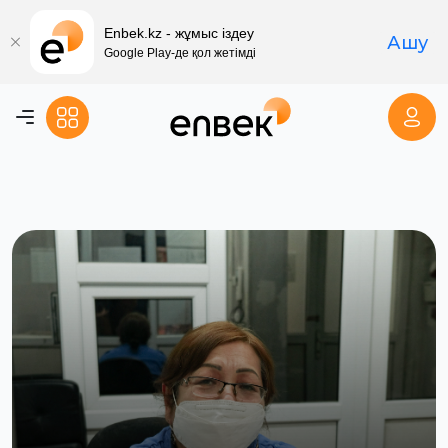
Enbek.kz - жұмыс іздеу
Ашу
Google Play-де қол жетімді