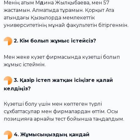
Менің атым Мәдина Жылқыбаева, мен 57
жастамын. Алматыда тұрамын. Қорқыт Ата
атындағы Қызылорда мемлекеттік
университетінің мұнай факультетін бітіргенмін.
2. Кім болып жұмыс істейсіз?
Мен жеке күзет фирмасында күзетші болып
жұмыс істеймін.
3. Қазір істеп жатқан ісіңізге қалай
келдіңіз?
Күзетші болу үшін мен көптеген түрлі
сұхбаттасулар мен фирмалардан өттім. Осы
позицияға арнайы тест бойынша таңдалдым.
4. Жұмысыңыздың қандай