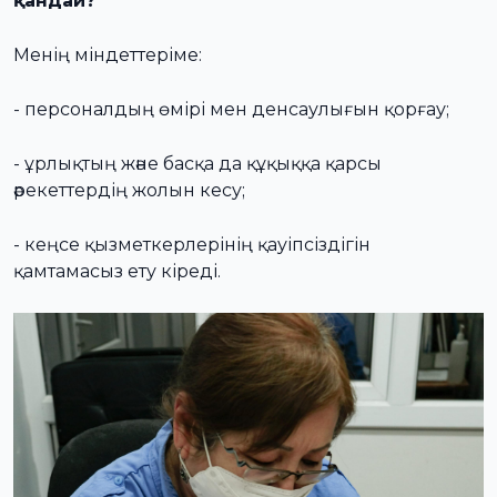
қандай?
Менің міндеттеріме:
- персоналдың өмірі мен денсаулығын қорғау;
- ұрлықтың және басқа да құқыққа қарсы
әрекеттердің жолын кесу;
- кеңсе қызметкерлерінің қауіпсіздігін
қамтамасыз ету кіреді.