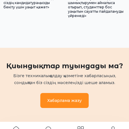
сіздің кандидатураңызды
шынықтырумен айналыса
бекіту үшін уақыт қажет»
отырып, студенттер бос
уақытын сауатты пайдалануды
үйренеді»
Қиындықтар туындады ма?
Бізге техникалық қолдау қызметіне хабарласыңыз,
сондықтан біз сіздің мәселеңізді шеше аламыз.
Хабарлама жазу