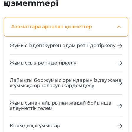
қызметтері
Азаматтарға арналған қызметтер
Жұмыс іздеп жүрген адам ретінде тіркелу
Жұмыссыз ретінде тіркелу
Лайықты бос жұмыс орындарын іздеу және
жұмысқа орналасуға жәрдемдесу
Жұмысынан айырылған жағдай бойынша
әлеуметтік төлем
Қоғамдық жұмыстар