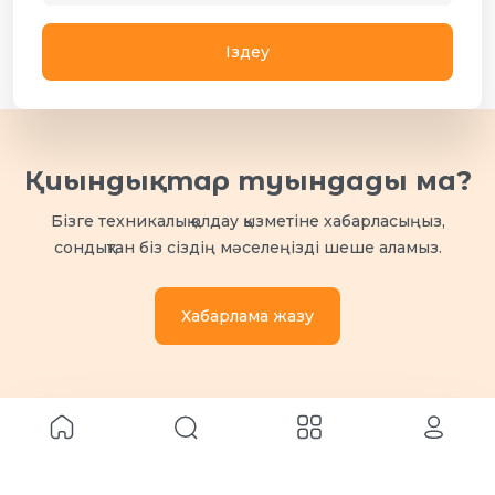
Iздеу
Қиындықтар туындады ма?
Бізге техникалық қолдау қызметіне хабарласыңыз,
сондықтан біз сіздің мәселеңізді шеше аламыз.
Хабарлама жазу