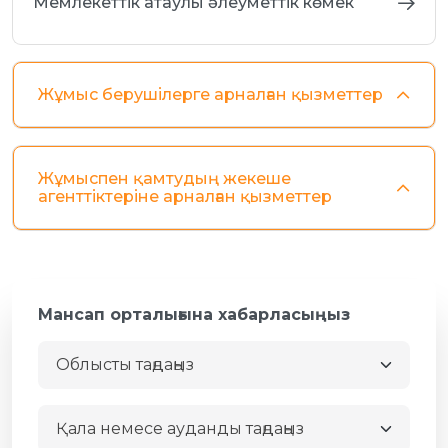
Мемлекеттік атаулы әлеуметтік көмек
Жұмыс берушілерге арналған қызметтер
Жұмыспен қамтудың жекеше
агенттіктеріне арналған қызметтер
Мансап орталығына хабарласыңыз
Облысты таңдаңыз
Қала немесе ауданды таңдаңыз