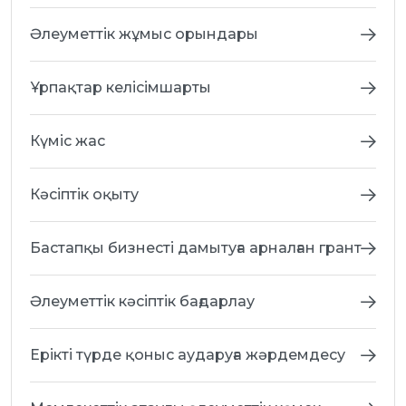
Әлеуметтік жұмыс орындары
Ұрпақтар келісімшарты
Күміс жас
Кәсіптік оқыту
Бастапқы бизнесті дамытуға арналған грант
Әлеуметтік кәсіптік бағдарлау
Ерікті түрде қоныс аударуға жәрдемдесу