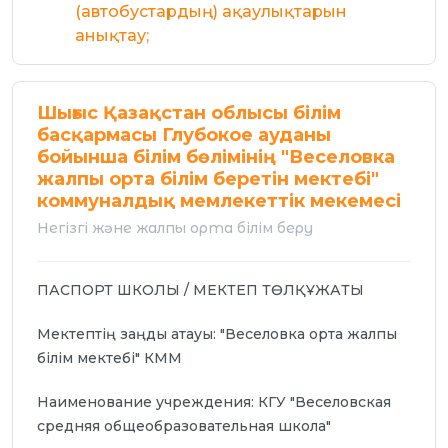
(автобустардың) ақаулықтарын
анықтау;
Шығыс Қазақстан облысы білім
басқармасы Глубокое ауданы
бойынша білім бөлімінің "Веселовка
жалпы орта білім беретін мектебі"
коммуналдық мемлекеттік мекемесі
Негізгі және жалпы орта білім беру
ПАСПОРТ ШКОЛЫ / МЕКТЕП ТӨЛҚҰЖАТЫ
Мектептің заңды атауы: "Веселовка орта жалпы
білім мектебі" КММ
Наименование учреждения: КГУ "Веселовская
средняя общеобразовательная школа"