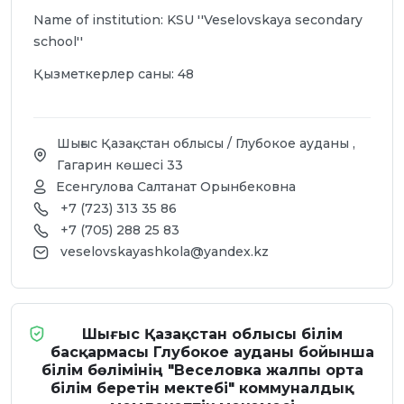
Name of institution: KSU ''Veselovskaya secondary
school''
Қызметкерлер саны: 48
Мектеп ашылған жыл / Год открытия школы/ Year
of school opening: 01.09.1984
Лицензия / Лицензия / License: № 0159026
Шығыс Қазақстан облысы / Глубокое ауданы ,
серия АБ
Гагарин көшесі 33
Есенгулова Салтанат Орынбековна
Мемлекеттік мекеменің уәкілеттік органы:
+7 (723) 313 35 86
"Глубокое ауданының білім бөлімі" ММ
+7 (705) 288 25 83
veselovskayashkola@yandex.kz
Учредитель государственной организации: ГУ
"Отдел образования Глубоковского района"
Founder of the stаte organization: State Institution
Шығыс Қазақстан облысы білім
''Education Department of Glubokovsky district''
басқармасы Глубокое ауданы бойынша
білім бөлімінің "Веселовка жалпы орта
Жалпы ауданы / Общая площадь / Total area: 5497
білім беретін мектебі" коммуналдық