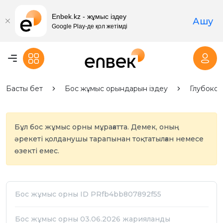
Enbek.kz - жұмыс іздеу
Ашу
Google Play-де қол жетімді
Басты бет
Бос жұмыс орындарын іздеу
Глубокое
Бұл бос жұмыс орны мұрағатта. Демек, оның
әрекеті қолданушы тарапынан тоқтатылған немесе
өзекті емес.
Бос жұмыс орны ID PRfb4bb807892f55
Бос жұмыс орны 03.06.2026 жарияланды