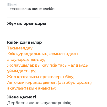
Білімі
техникалық және кәсіби
Жұмыс орындары
1
Кәсіби дағдылар
Тасымалдау;
Көлік құралдарының жұмысындағы
ақауларды жөндеу;
Жолаушыларды қауіпсіз тасымалдауды
ұйымдастыру;
Жол қозғалысы ережелерін білу;
Автокөлік құралдарының (автобустардың)
ақаулықтарын анықтау;
Жеке қасиеті
Дербестік және жауапкершілік;