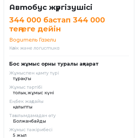
Автобус жүргізушісі
344 000 бастап 344 000
теңгеге дейін
Водитель Газели
Көлік және логистика
Бос жұмыс орны туралы ақпарат
Жұмыспен қамту түрі
тұрақты
Жұмыс тәртібі
толық жұмыс күні
Еңбек жағдайы
қалыпты
Тағылымдамадан өту
Болжанбайды
Жұмыс тәжірибесі
5 жыл