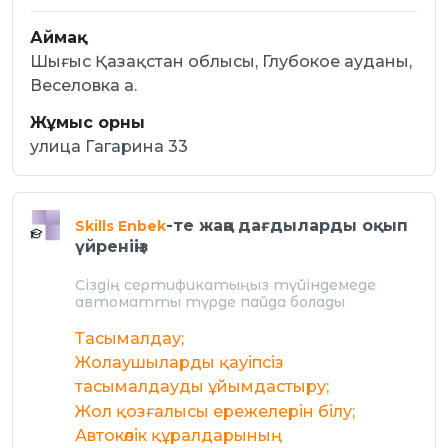
Аймақ
Шығыс Қазақстан облысы, Глубокое ауданы,
Веселовка а.
Жұмыс орны
улица Гагарина 33
-те жаңа дағдыларды оқып
Skills Enbek
үйреніңіз
Сіздің сертификатыңыз түйіндемеде
автоматты түрде пайда болады
Тасымалдау;
Жолаушыларды қауіпсіз
тасымалдауды ұйымдастыру;
Жол қозғалысы ережелерін білу;
Автокөлік құралдарының