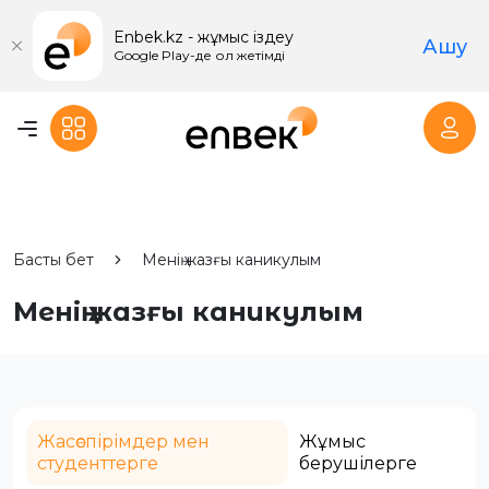
Enbek.kz - жұмыс іздеу
Ашу
Google Play-де қол жетімді
Басты бет
Менің жазғы каникулым
Менің жазғы каникулым
Жасөспірімдер мен
Жұмыс
студенттерге
берушілерге