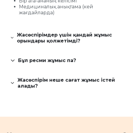
Бір ата-ананың келісімі
Медициналық анықтама (кей
жағдайларда)
Жасөспірімдер үшін қандай жұмыс
орындары қолжетімді?
Бұл ресми жұмыс па?
Жасөспірім неше сағат жұмыс істей
алады?