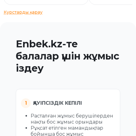
Курстарды қарау
Enbek.kz-те
балалар үшін жұмыс
іздеу
ҚАУІПСІЗДІК КЕПІЛІ
Расталған жұмыс берушілерден
нақты бос жұмыс орындары
Рұқсат етілген мамандықтар
бойынша бос жұмыс