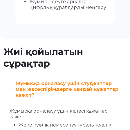
Жұмыс іздеуге арналған
цифрлық құралдарды меңгеру
Жиі қойылатын
сұрақтар
Жұмысқа орналасу үшін студенттер
мен жасөспірімдерге қандай құжаттар
қажет?
Жұмысқа орналасу үшін келесі құжаттар
қажет:
Жеке куәлік немесе туу туралы куәлік