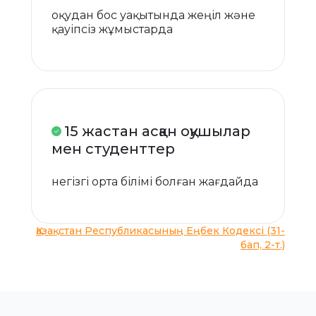
оқудан бос уақытында жеңіл және
қауіпсіз жұмыстарда
15 жастан асқан оқушылар
мен студенттер
негізгі орта білімі болған жағдайда
Қазақстан Республикасының Еңбек Кодексі (31-
бап, 2-т.)