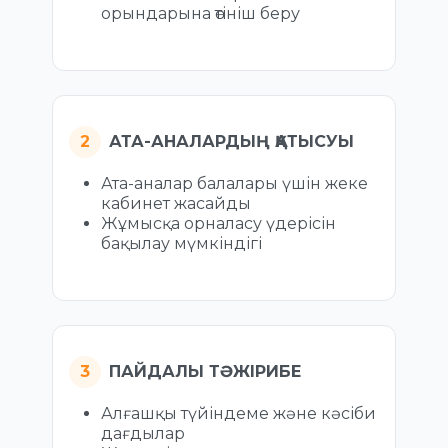
орындарына өтініш беру
АТА-АНАЛАРДЫҢ ҚАТЫСУЫ
Ата-аналар балалары үшін жеке
кабинет жасайды
Жұмысқа орналасу үдерісін
бақылау мүмкіндігі
ПАЙДАЛЫ ТӘЖІРИБЕ
Алғашқы түйіндеме және кәсіби
дағдылар