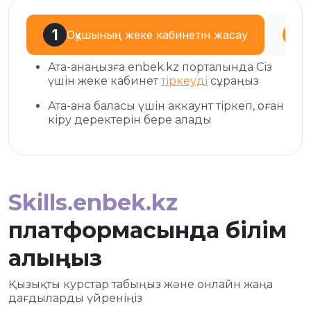
Оқушының жеке кабинетін жасау
Ата-анаңызға enbek.kz порталында Сіз
үшін жеке кабинет
тіркеуді
сұраңыз
Ата-ана баласы үшін аккаунт тіркеп, оған
кіру деректерін бере алады
Skills.enbek.kz
платформасында білім
алыңыз
Қызықты курстар табыңыз және онлайн жаңа
дағдыларды үйреніңіз