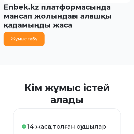
Enbek.kz платформасында
мансап жолындағы алғашқы
қадамыңды жаса
Жұмыс табу
Кім жұмыс істей
алады
14 жасқа толған оқушылар