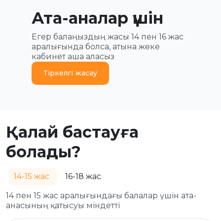
Ата-аналар үшін
Егер балаңыздың жасы 14 пен 16 жас
аралығында болса, атына жеке
кабинет аша аласыз
Тіркелгі жасау
Қалай бастауға
болады?
14-15 жас
16-18 жас
14 пен 15 жас аралығындағы балалар үшін ата-
анасының қатысуы міндетті