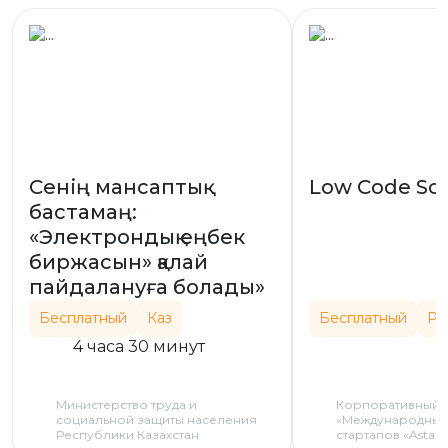
Сенің мансаптық
Low Code Sc
бастамаң:
«Электрондық еңбек
биржасын» қалай
пайдалануға болады»
Бесплатный
Каз
Бесплатный
Ру
4 часа 30 минут
Министерство труда и
Корпоративный 
социальной защиты населения
«Международный 
Республики Казахстан
стартапов «Astan