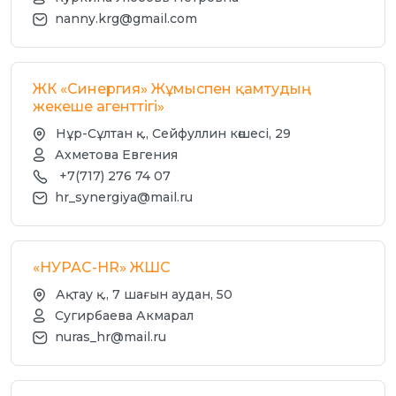
nanny.krg@gmail.com
ЖК «Синергия» Жұмыспен қамтудың
жекеше агенттігі»
Нұр-Сұлтан қ., Сейфуллин көшесі, 29
Ахметова Евгения
+7(717) 276 74 07
hr_synergiya@mail.ru
«НУРАС-HR» ЖШС
Ақтау қ., 7 шағын аудан, 50
Сугирбаева Акмарал
nuras_hr@mail.ru