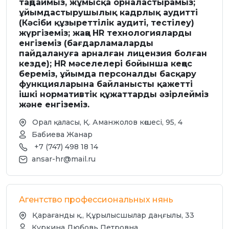
таңдаймыз, жұмысқа орналастырамыз;
ұйымдастырушылық кадрлық аудитті
(Кәсіби құзыреттілік аудиті, тестілеу)
жүргіземіз; жаңа HR технологияларды
енгіземіз (бағдарламаларды
пайдалануға арналған лицензия болған
кезде); HR мәселелері бойынша кеңес
береміз, ұйымда персоналды басқару
функцияларына байланысты қажетті
ішкі нормативтік құжаттарды әзірлейміз
және енгіземіз.
Орал қаласы, Қ. Аманжолов көшесі, 95, 4
Бабиева Жанар
+7 (747) 498 18 14
ansar-hr@mail.ru
Агентство профессиональных нянь
Қарағанды қ., Құрылысшылар даңғылы, 33
Куркина Любовь Петровна