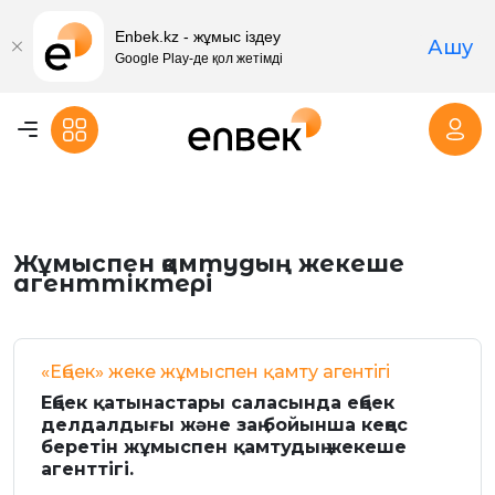
Enbek.kz - жұмыс іздеу
Ашу
Google Play-де қол жетімді
Жұмыспен қамтудың жекеше
агенттiктері
«Еңбек» жеке жұмыспен қамту агентігі
Еңбек қатынастары саласында еңбек
делдалдығы және заң бойынша кеңес
беретін жұмыспен қамтудың жекеше
агенттігі.