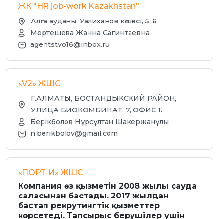
ЖК "HR job-work Kazakhstan"
Алға ауданы, Уалиханов көшесі, 5, 6
Мертешева Жанна Сагинтаевна
agentstvo16@inbox.ru
«V2» ЖШС
Г.АЛМАТЫ, БОСТАНДЫКСКИЙ РАЙОН,
УЛИЦА БИОКОМБИНАТ, 7, ОФИС 1.
Берікболов Нұрсұлтан Шакержанұлы
n.berikbolov@gmail.com
«ПОРТ-И» ЖШС
Компания өз қызметін 2008 жылы сауда
саласынан бастады. 2017 жылдан
бастап рекрутингтік қызметтер
көрсетеді. Тапсырыс берушілер үшін