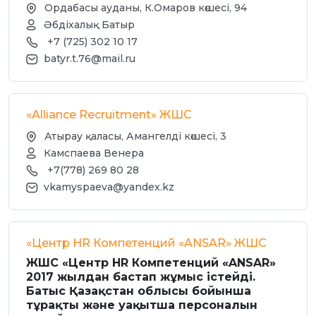
Ордабасы ауданы, К.Омаров көшесі, 94
Әбдіхалық Батыр
+7 (725) 302 10 17
batyr.t.76@mail.ru
«Alliance Recruitment» ЖШС
Атырау қаласы, Амангелді көшесі, 3
Камспаева Венера
+7(778) 269 80 28
vkamyspaeva@yandex.kz
«Центр HR Компетенций «ANSAR» ЖШС
ЖШС «Центр HR Компетенций «ANSAR»
2017 жылдан бастап жұмыс істейді.
Батыс Қазақстан облысы бойынша
тұрақты және уақытша персоналын