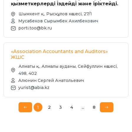
қызметкерлерді іздейді және іріктейді.
Шымкент қ., Рысқұлов көшесі, 27/1
Мусабеков Сырымбек Ахилбекович
porti.too@bk.ru
«Association Accountants and Auditors»
ЖШС
Алматы қ., Алмалы ауданы, Сейфуллин көшесі,
498, 402
Алюнин Сергей Анатольевич
yurist@abia.kz
1
2
3
4
...
8