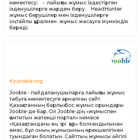
көмектесу; - лайықты жұмыс іздестірген
ізденушілерге жәрдем беру. HeadHunter
жұмыс берушілер мен ізденушілерге
оңтайлы құралмен жұмыс жасауға мүмкіндік
береді.
Kz.jooble.org
Jooble - пайдаланушыларға лайықты жұмыс
табуға көмектесуге арналған сайт.
Қазақстанның барлық бос жұмыс орындары
Jooble-де бар. Ол Jooble-дің «жұмыспен
қамтитын жетекші портал» немесе
«Қазақстандағы ең ірі қор» болғандығынан
емес, бұл оның жұмысының ерекшелігінен
туындаған болатын. Сайттың жұмысы әйгілі