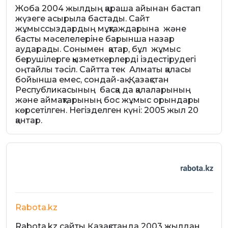
Жоба 2004 жылдың қараша айынан бастап
жүзеге асырыла бастады. Сайт
жұмыссыздардың мұқтаждарына және
басты мәселелеріне барынша назар
аударады. Сонымен қатар, бұл жұмыс
берушілерге қызметкерлерді іздестірудегі
оңтайлы тәсіл. Сайтта тек Алматы қаласы
бойынша емес, сондай-ақ Қазақстан
Республикасының басқа да қалаларының
және аймақтарының бос жұмыс орындары
көрсетілген. Негізделген күні: 2005 жыл 20
қантар.
Rabota.kz
Rabota.kz сайты Қазақстанда 2003 жылдан