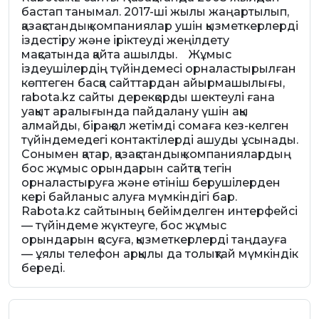
бастап танымал. 2017-ші жылы жаңартылып,
қазақстандық компаниялар ушін қызметкерлерді
іздестіру және іріктеуді жеңілдету
мақсатында қайта ашылды. Жұмыс
іздеушілердің түйіндемесі орналастырылған
көптеген басқа сайттардан айырмашылығы,
rabota.kz сайты дерекқорды шектеулі ғана
уақыт аралығында пайдалану үшін ақы
алмайды, бірақ қол жетімді сомаға кез-келген
түйіндемедегі контактілерді ашуды ұсынады.
Сонымен қатар, қазақстандық компаниялардың
бос жұмыс орындарын сайтқа тегін
орналастыруға және өтініш берушілерден
кері байланыс алуға мүмкіндігі бар.
Rabota.kz сайтының бейімделген интерфейсі
— түйіндеме жүктеуге, бос жұмыс
орындарын қосуға, қызметкерлерді таңдауға
— ұялы телефон арқылы да толықтай мүмкіндік
береді.