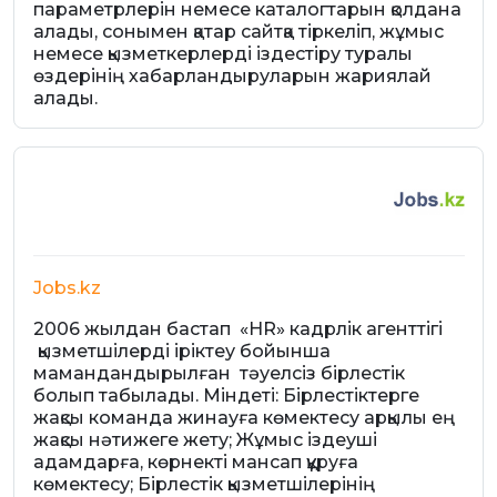
параметрлерін немесе каталогтарын қолдана
алады, сонымен қатар сайтқа тіркеліп, жұмыс
немесе қызметкерлерді іздестіру туралы
өздерінің хабарландыруларын жариялай
алады.
Jobs.kz
2006 жылдан бастап «HR» кадрлік агенттігі
қызметшілерді іріктеу бойынша
мамандандырылған тәуелсіз бірлестік
болып табылады. Міндеті: Бірлестіктерге
жақсы команда жинауға көмектесу арқылы ең
жақсы нәтижеге жету; Жұмыс іздеуші
адамдарға, көрнекті мансап құруға
көмектесу; Бірлестік қызметшілерінің