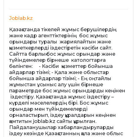
Joblab.kz
Қазақстанда тікелей жұмыс берушілердің
және кадр агенттіктерінің бос жұмыс
орындары туралы жариялайтын және
қызметкерлерді іздестіретін кәсіби сайт.
Сайтта барлық бос жұмыс орындар және
түйіндемелер бірнеше катологтарға
бөлінген: - Кәсіби қызметтер бойынша
айдарлар тізімі; - Қала және облыстар
бойынша айдарлар тізімі; - Ең оңтайлы
жұмыстан ұсыныс алу үшін бірнеше
параметрде бос жұмыс орындарды кеңінен
іздестіру. Қазақстанда жұмыс іздестіру –
күрделі мәселелердің бірі. Бос жұмыс
орындар мен түйіндемелерді
орналастырып, іздеу құралдарын кеңінен
қамтитын joblab.kz сайты құрылған.
Пайдаланушылар хабарландыруларды
іздеу кезінде Қазақстанның қала және облыс