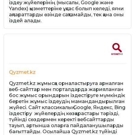
іздеу жүйелерінің (мысалы, Google және
Yandex) қызметтеріне ұқсас болып келеді, яғни
ақпараттарды өзінде сақтамайды, тек қана оны
іздей алады.
Qyzmet.kz
Qyzmet.kz жұмысқа орналастыруға арналған
веб-сайттар мен порталдарда жарияланған
бос жұмыс орындарын іздестіруге мүмкіндік
беретін жұмыс іздеудің мамандандырылған
жүйесі. Сайт классикалық Google, Яндекс, Bing
іздестіру жүйелердің көзқарастары тәрізді,
түйінді сөздермен керекті вебсайттарды
тауып, артынша оларға пайдаланушыларды
бағыттайды. Осылайша Qyzmet.kz түйінді