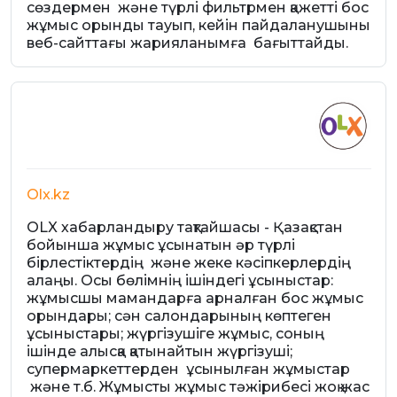
сөздермен және түрлі фильтрмен қажетті бос
жұмыс орынды тауып, кейін пайдаланушыны
веб-сайттағы жарияланымға бағыттайды.
Olx.kz
OLX хабарландыру тақтайшасы - Қазақстан
бойынша жұмыс ұсынатын әр түрлі
бірлестіктердің және жеке кәсіпкерлердің
алаңы. Осы бөлімнің ішіндегі ұсыныстар:
жұмысшы мамандарға арналған бос жұмыс
орындары; сән салондарының көптеген
ұсыныстары; жүргізушіге жұмыс, соның
ішінде алысқа қатынайтын жүргізуші;
супермаркеттерден ұсынылған жұмыстар
және т.б. Жұмысты жұмыс тәжірибесі жоқ жас