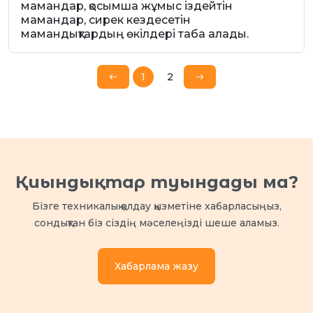
мамандар, қосымша жұмыс іздейтін
мамандар, сирек кездесетін
мамандықтардың өкілдері таба алады.
1
2
Қиындықтар туындады ма?
Бізге техникалық қолдау қызметіне хабарласыңыз,
сондықтан біз сіздің мәселеңізді шеше аламыз.
Хабарлама жазу