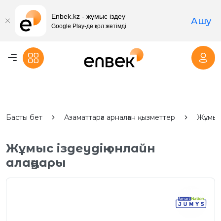
Enbek.kz - жұмыс іздеу
Ашу
Google Play-де қол жетімді
Басты бет
Азаматтарға арналған қызметтер
Жұмыс
Жұмыс іздеудің онлайн
алаңдары