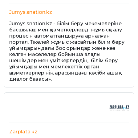
Jumys.snation.kz
Jumys.snation.kz - білім беру мекемелеріне
басшылар мен қызметкерлерді жұмысқа алу
процесін автоматтандыруға арналған
портал. Тікелей жұмыс жасайтын білім беру
ұйымдарындағы бос орындар және кез
келген мәселелер бойынша алқалы
шешімдер мен үміткерлердің, білім беру
ұйымдары мен мемлекеттік орган
қызметкерлерінің арасындағы кәсіби ашық
диалог базасы».
Zarplata.kz