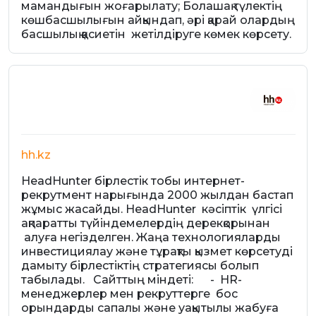
мамандығын жоғарылату; Болашақ түлектің
көшбасшылығын айқындап, әрі қарай олардың
басшылық қасиетін жетілдіруге көмек көрсету.
hh.kz
HeadHunter бірлестік тобы интернет-
рекрутмент нарығында 2000 жылдан бастап
жұмыс жасайды. HeadHunter кәсіптік үлгісі
ақпаратты түйіндемелердің дерекқорынан
алуға негізделген. Жаңа технологияларды
инвестициялау және тұрақты қызмет көрсетуді
дамыту бірлестіктің стратегиясы болып
табылады. Сайттың міндеті: - HR-
менеджерлер мен рекруттерге бос
орындарды сапалы және уақытылы жабуға