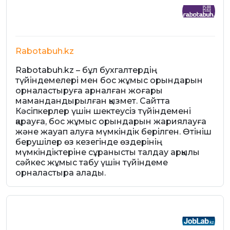
Rabotabuh.kz
Rabotabuh.kz – бұл бухгалтердің
түйіндемелері мен бос жұмыс орындарын
орналастыруға арналған жоғары
мамандандырылған қызмет. Сайтта
Кәсіпкерлер үшін шектеусіз түйіндемені
қарауға, бос жұмыс орындарын жариялауға
және жауап алуға мүмкіндік берілген. Өтініш
берушілер өз кезегінде өздерінің
мүмкіндіктеріне сұранысты талдау арқылы
сәйкес жұмыс табу үшін түйіндеме
орналастыра алады.