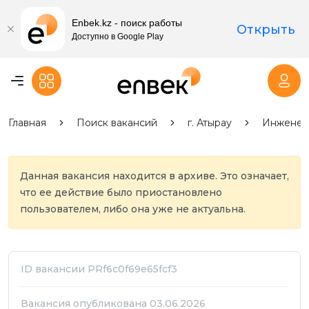
Enbek.kz - поиск работы
Открыть
Доступно в Google Play
Главная
Поиск вакансий
г. Атырау
Инженер-
Данная вакансия находится в архиве. Это означает,
что ее действие было приостановлено
пользователем, либо она уже не актуальна.
ID вакансии PRf6c0f69e65fcf3
Вакансия опубликована 03.06.2026