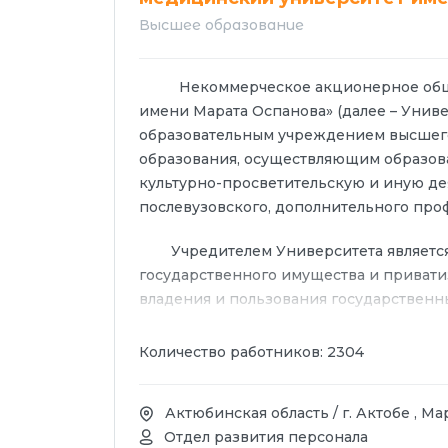
Высшее образование
Некоммерческое акционерное общест
имени Марата Оспанова» (далее – Унив
образовательным учреждением высшего
образования, осуществляющим образова
культурно-просветительскую и иную де
послевузовского, дополнительного про
Учредителем Университета является П
государственного имущества и привати
владения и пользования государственн
капитала осуществляет Министерство з
Единственный акционер).
Количество работников: 2304
Основной целью деятельности Универ
Актюбинская область / г. Актобе , Ма
здравоохранения Республики Казахстан
Отдел развития персонала
качественного образования, направлен