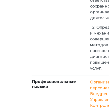
ответств
сохранно
организа
деятельн
1.2. Опр
и механи
соверше
методов 
повышени
диагност
повышен
услуг.
Профессиональные
Организ
навыки
персонал
Внедрен
Управлен
Контроль