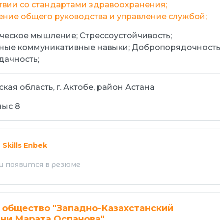
твии со стандартами здравоохранения;
ние общего руководства и управление службой;
ическое мышление;
Стрессоустойчивость;
ные коммуникативные навыки;
Добропорядочность
дачность;
кая область, г. Актобе, район Астана
ныс 8
а
Skills Enbek
 появится в резюме
общество "Западно-Казахстанский
ни Марата Оспанова"