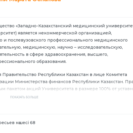
во «Западно-Казахстанский медицинский университе
ерситет) является некоммерческой организацией,
 и послевузовского профессионального медицинского
тельную, медицинскую, научно – исследовательскую,
ятельность в сфере здравоохранения, высшего,
фессионального образования.
равительство Республики Казахстан в лице Комитета
зации Министерства финансов Республики Казахстан. Пр
ым пакетом акций Университета в размере 100% от уставн
дравоохранения Республики Казахстан (далее –
ПОКАЗАТЬ БОЛЬШЕ
ситета является содействие развитию системы
ресьев көшесі 68
, путем создания необходимых условий для получения
ных на формирование, развитие и профессиональное