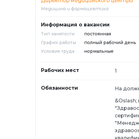
Директор медицинского центра
Медицина и фармацевтика
Информация о вакансии
Тип занятости
постоянная
График работы
полный рабочий день
Условия труда
нормальные
Рабочих мест
1
Обязанности
На должн
&Oslash;
"Здравоо
сертифик
"Менедж
здравоох
квалифик