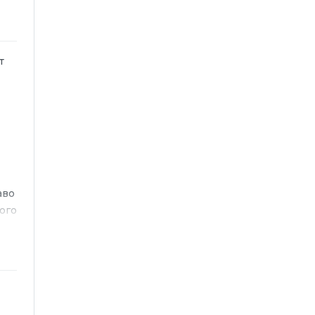
т
аво
ого