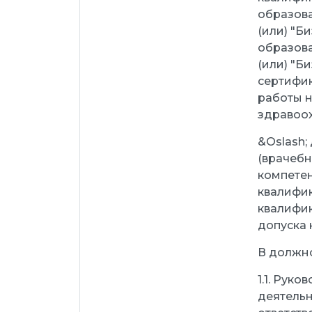
образова
(или) "Б
образова
(или) "Би
сертифик
работы н
здравоох
&Oslash;
(врачебн
компетен
квалифик
квалифик
допуска 
В должно
1.1. Рук
деятельн