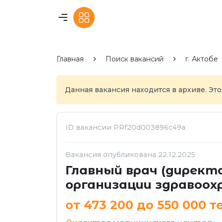
Главная
Поиск вакансий
г. Актобе
Данная вакансия находится в архиве. Это
ID вакансии PRf20d003896c49a
Вакансия опубликована 22.12.2025
Главный врач (директ
организации здравоох
от 473 200 до 550 000 т