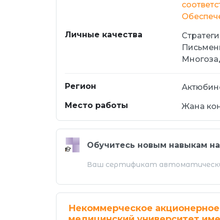
соответс
Обеспече
Личные качества
Стратег
Письмен
Многоза
Регион
Актюбинс
Место работы
Жана ко
Обучитесь новым навыкам н
Ваш сертификат автоматически
Некоммерческое акционерное 
медицинский университет име