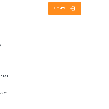
Войти
о
я
вляет
время