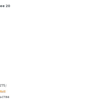
лее 20
275
)
мые
ьства