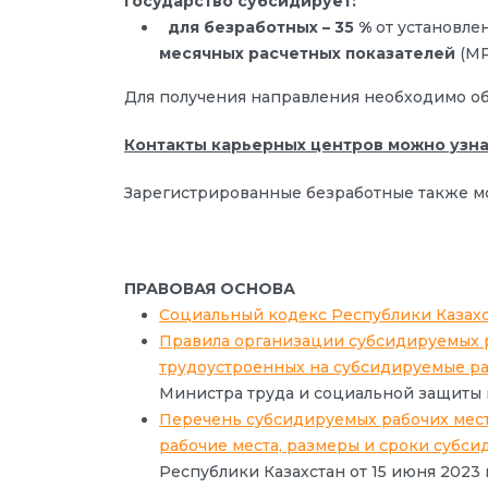
Государство субсидирует:
для безработных – 35 %
от установле
месячных расчетных показателей
(МР
Для получения направления необходимо об
Контакты карьерных центров можно узна
Зарегистрированные безработные также мо
ПРАВОВАЯ ОСНОВА
Социальный кодекс Республики Казах
Правила организации субсидируемых р
трудоустроенных на субсидируемые ра
Министра труда и социальной защиты 
Перечень субсидируемых рабочих мест
рабочие места, размеры и сроки субси
Республики Казахстан от 15 июня 2023