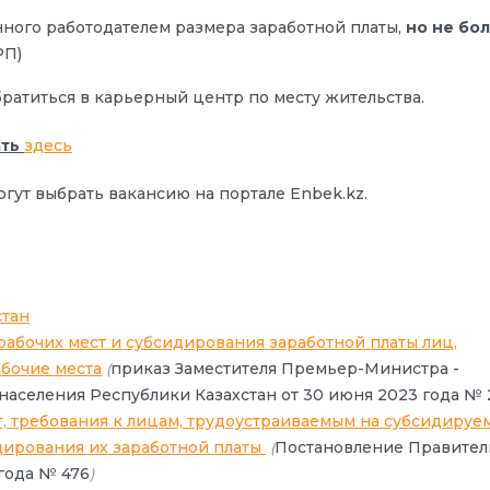
нного работодателем размера заработной платы,
но не бо
П)
ратиться в карьерный центр по месту жительства.
ть
здесь
гут выбрать вакансию на портале Enbek.kz.
стан
абочих мест и субсидирования заработной платы лиц,
бочие места
приказ Заместителя Премьер-Министра -
(
населения Республики Казахстан от 30 июня 2023 года № 
, требования к лицам, трудоустраиваемым на субсидируе
дирования их заработной платы
Постановление Правител
(
 года № 476
)